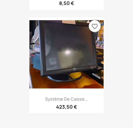
8,50 €
favorite_border
Système De Caisse...
423,50 €