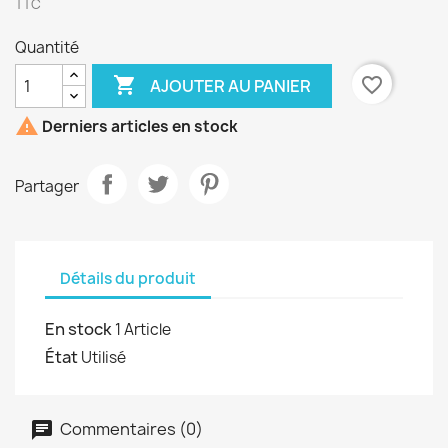
TTC
Quantité

favorite_border
AJOUTER AU PANIER

Derniers articles en stock
Partager
Détails du produit
En stock
1 Article
État
Utilisé
Commentaires (0)