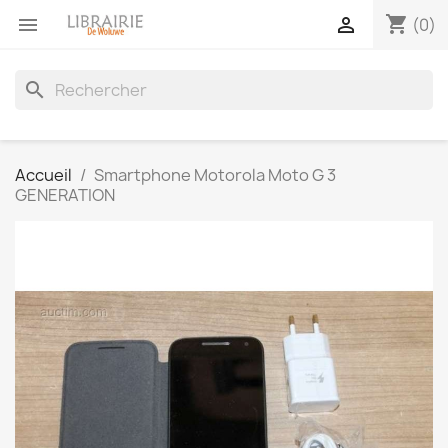
shopping_cart


(0)
search
Accueil
Smartphone Motorola Moto G 3
GENERATION