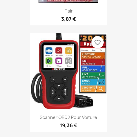
Flair
3,87 €
favorite_border
Scanner OBD2 Pour Voiture
19,36 €