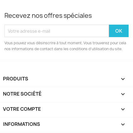
Recevez nos offres spéciales
Vous pouvez vous désinscrire à tout moment. Vous trouverez pour cela
nos informations de contact dans les conditions d'utilisation du site.
PRODUITS

NOTRE SOCIÉTÉ

VOTRE COMPTE

INFORMATIONS
keyboard_arrow_down