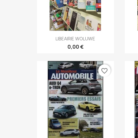
Aperçu rapide

LIBEAIRIE WOLUWE
0,00 €
favorite_border