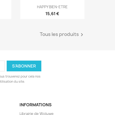
Aperçu rapide

HAPPY BIEN-ETRE
15,61 €
Tous les produits

ous trouverez pour cela nos
ilisation du site.
INFORMATIONS
Librairie de Woluwe