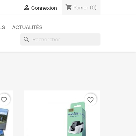
shopping_cart

Panier
(0)
Connexion
LS
ACTUALITÉS
search
favorite_border
favorite_border