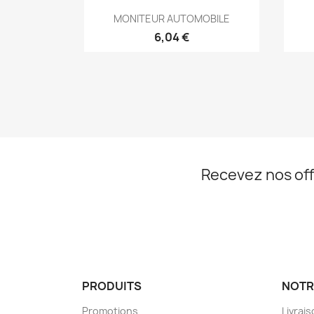
Aperçu rapide

MONITEUR AUTOMOBILE
6,04 €
Recevez nos off
PRODUITS
NOTR
Promotions
Livrai