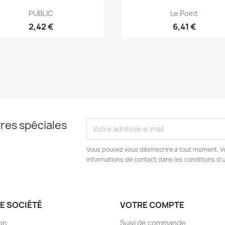
Aperçu rapide
Aperçu rapide


PUBLIC
Le Point
2,42 €
6,41 €
res spéciales
Vous pouvez vous désinscrire à tout moment. V
informations de contact dans les conditions d'ut
E SOCIÉTÉ
VOTRE COMPTE
son
Suivi de commande