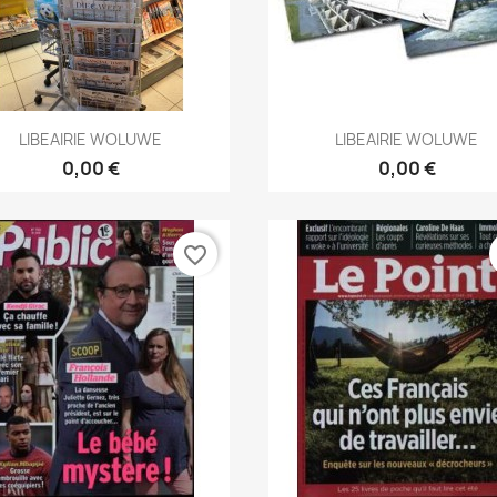
Aperçu rapide
Aperçu rapide


LIBEAIRIE WOLUWE
LIBEAIRIE WOLUWE
0,00 €
0,00 €
favorite_border