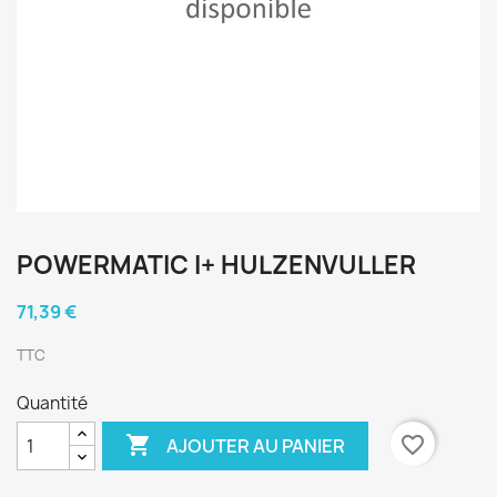
POWERMATIC I+ HULZENVULLER
71,39 €
TTC
Quantité

favorite_border
AJOUTER AU PANIER