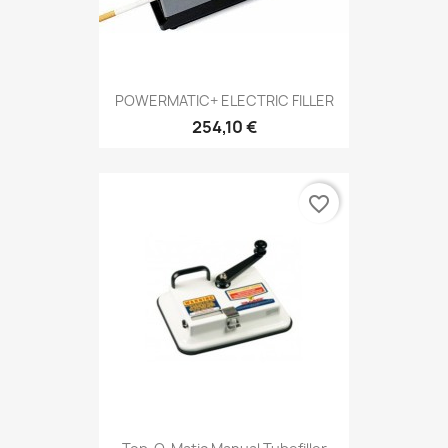
POWERMATIC+ ELECTRIC FILLER
254,10 €
favorite_border