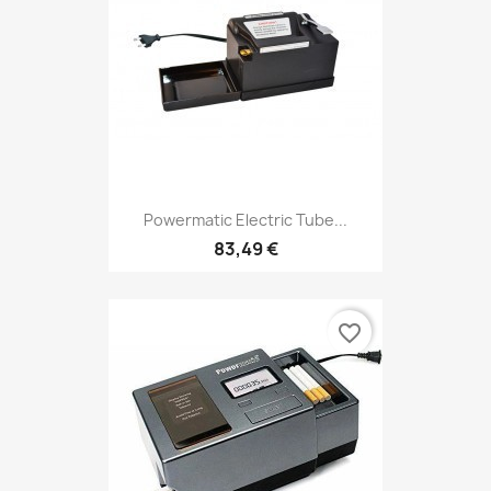
Powermatic Electric Tube...
83,49 €
favorite_border