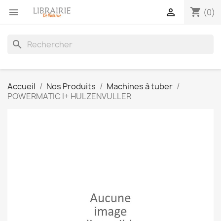
shopping_cart


(0)
search
Accueil
Nos Produits
Machines à tuber
POWERMATIC I+ HULZENVULLER