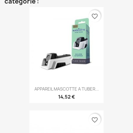
catégorie :
favorite_border
APPAREIL MASCOTTE A TUBER...
14,52 €
favorite_border