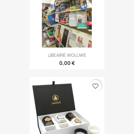
LIBEAIRIE WOLUWE
0,00 €
favorite_border