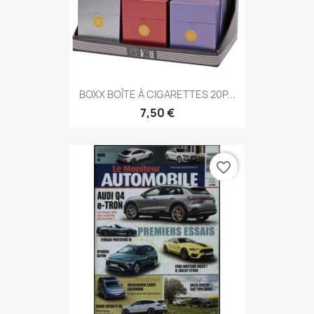
BOXX BOÎTE À CIGARETTES 20P...
7,50 €
favorite_border