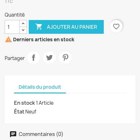
TTC
Quantité

favorite_border
AJOUTER AU PANIER

Derniers articles en stock
Partager
Détails du produit
En stock
1 Article
État
Neuf
Commentaires (0)