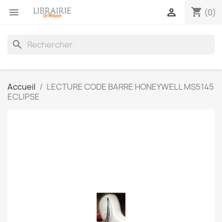
shopping_cart


(0)
search
Accueil
LECTURE CODE BARRE HONEYWELL MS5145
ECLIPSE