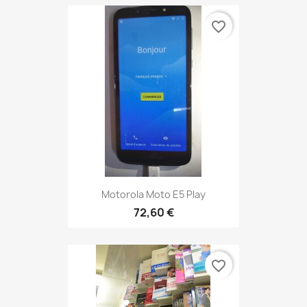
favorite_border
Motorola Moto E5 Play
72,60 €
favorite_border