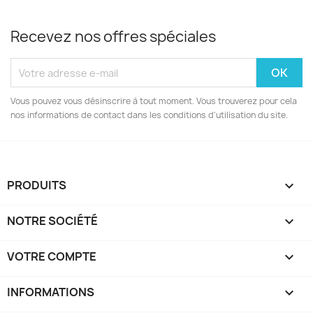
Recevez nos offres spéciales
Vous pouvez vous désinscrire à tout moment. Vous trouverez pour cela
nos informations de contact dans les conditions d'utilisation du site.
PRODUITS

NOTRE SOCIÉTÉ

VOTRE COMPTE

INFORMATIONS
keyboard_arrow_down