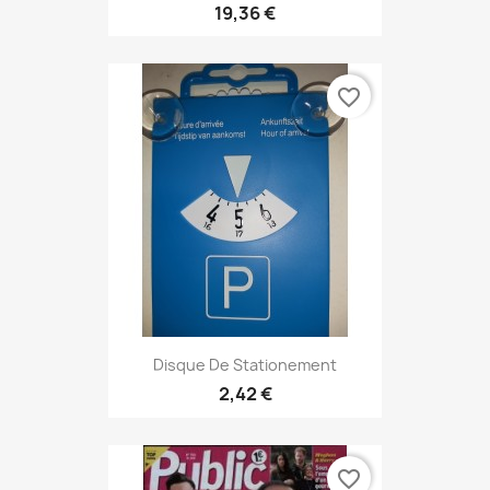
19,36 €
favorite_border
Disque De Stationement
2,42 €
favorite_border