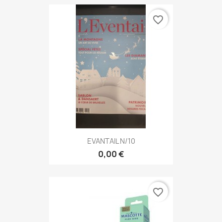
favorite_border
EVANTAIL N/10
0,00 €
favorite_border