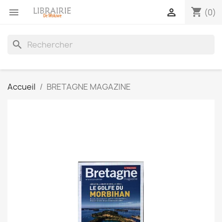
shopping_cart


(0)
search
Accueil
BRETAGNE MAGAZINE