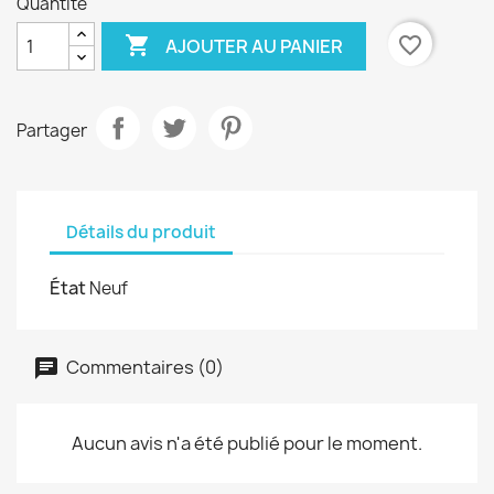
Quantité

favorite_border
AJOUTER AU PANIER
Partager
Détails du produit
État
Neuf
Commentaires (0)
Aucun avis n'a été publié pour le moment.