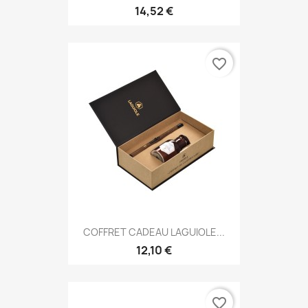
14,52 €
favorite_border
COFFRET CADEAU LAGUIOLE...
12,10 €
favorite_border