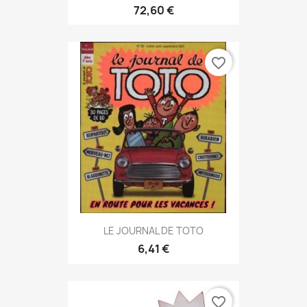
72,60 €
favorite_border
LE JOURNAL DE TOTO
6,41 €
favorite_border