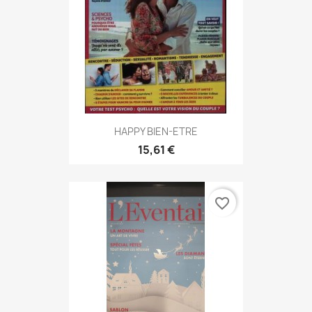
HAPPY BIEN-ETRE
15,61 €
favorite_border